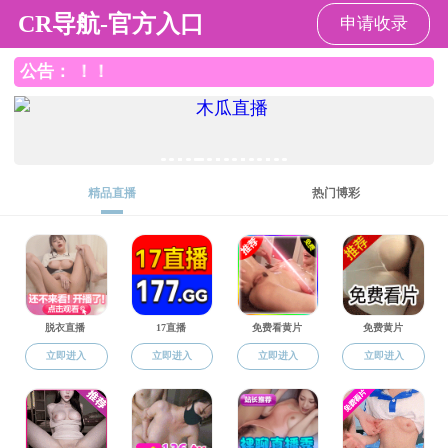
新澳门六合彩
新澳门六合彩
新澳门六合彩
师资队伍
科学研究
概况