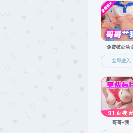
新澳门六合彩概况
师资队伍
科学研
招生就业
院长致辞
教师名录
科研制度