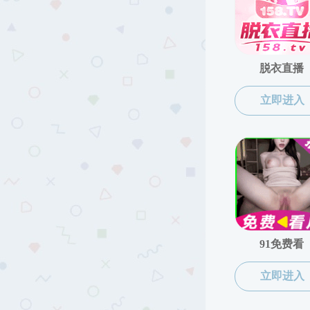
校友风
校友风采
无效操作
校友风采
资料下载